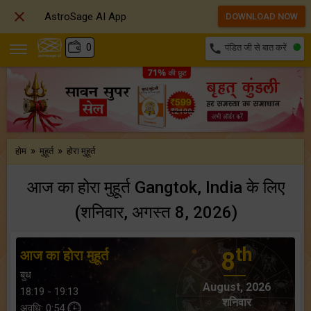

AstroSage AI App
DOWNLOAD NOW
₹
0
call
पंडित जी से बात करें
»
»
होम
मुहूर्त
होरा मुहूर्त
आज का होरा मुहूर्त Gangtok, India के लिए
(शनिवार, अगस्त 8, 2026)
th
आज का होरा मुहूर्त
8
बुध
August, 2026
18:19 - 19:13
शनिवार
अवधि: 0:54