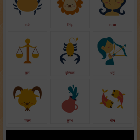
कर्क
सिंह
कन्या
तुला
वृश्चिक
धनु
मकर
कुम्भ
मीन