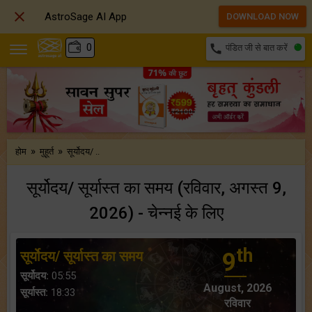

AstroSage AI App
DOWNLOAD NOW
₹
0
call
पंडित जी से बात करें
»
»
होम
मुहूर्त
सूर्योदय/ ..
सूर्योदय/ सूर्यास्त का समय (रविवार, अगस्त 9,
2026) - चेन्नई के लिए
th
सूर्योदय/ सूर्यास्त का समय
9
सूर्योदय:
05:55
August, 2026
सूर्यास्त:
18:33
रविवार