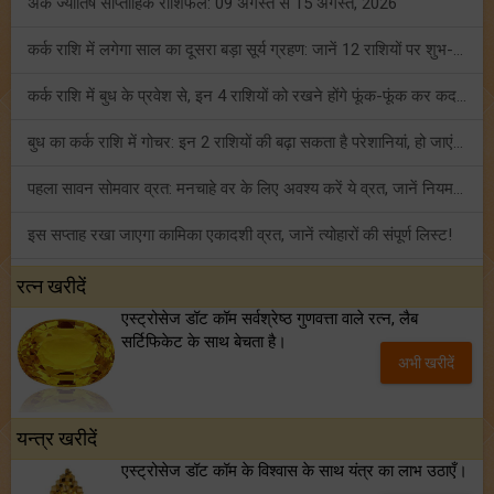
अंक ज्योतिष साप्ताहिक राशिफल: 09 अगस्त से 15 अगस्त, 2026
कर्क राशि में लगेगा साल का दूसरा बड़ा सूर्य ग्रहण: जानें 12 राशियों पर शुभ-अशुभ प्रभाव!
कर्क राशि में बुध के प्रवेश से, इन 4 राशियों को रखने होंगे फूंक-फूंक कर कदम!
बुध का कर्क राशि में गोचर: इन 2 राशियों की बढ़ा सकता है परेशानियां, हो जाएं सावधान!
पहला सावन सोमवार व्रत: मनचाहे वर के लिए अवश्य करें ये व्रत, जानें नियम एवं पूजा विधि!
इस सप्ताह रखा जाएगा कामिका एकादशी व्रत, जानें त्योहारों की संपूर्ण लिस्ट!
अंक ज्योतिष साप्ताहिक राशिफल (02 से 08 अगस्त, 2026): ये सप्ताह क्यों है खास?
रत्न खरीदें
एस्ट्रोसेज डॉट कॉम सर्वश्रेष्ठ गुणवत्ता वाले रत्न, लैब
फ्रेंडशिप डे 2026 के मौके पर राशि अनुसार बेस्ट फ्रेंड को दें कौन सा गिफ्ट? जानें
सर्टिफिकेट के साथ बेचता है।
अभी खरीदें
मंगल का मिथुन राशि में गोचर: इन 4 राशियों के बनेंगे अचानक धन लाभ के योग!
यन्त्र खरीदें
एस्ट्रोसेज डॉट कॉम के विश्वास के साथ यंत्र का लाभ उठाएँ।