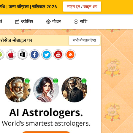
िथि
|
जन्म पत्रिका
|
राशिफल 2026
साइन इन
/
साइन अप
्त
ज्योतिष
गोचर
राशि



ट्रोसेज मोबाइल पर
सभी मोबाइल ऍप्स