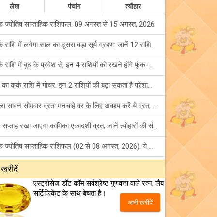
लेख
पंचांग
त्यौहार
क ज्योतिष साप्ताहिक राशिफल: 09 अगस्त से 15 अगस्त, 2026
कर्क राशि में लगेगा साल का दूसरा बड़ा सूर्य ग्रहण: जानें 12 राशियों पर शुभ-अशुभ प्रभाव!
कर्क राशि में बुध के प्रवेश से, इन 4 राशियों को रखने होंगे फूंक-फूंक कर कदम!
बुध का कर्क राशि में गोचर: इन 2 राशियों की बढ़ा सकता है परेशानियां, हो जाएं सावधान!
पहला सावन सोमवार व्रत: मनचाहे वर के लिए अवश्य करें ये व्रत, जानें नियम एवं पूजा विधि!
इस सप्ताह रखा जाएगा कामिका एकादशी व्रत, जानें त्योहारों की संपूर्ण लिस्ट!
अंक ज्योतिष साप्ताहिक राशिफल (02 से 08 अगस्त, 2026): ये सप्ताह क्यों है खास?
फ्रेंडशिप डे 2026 के मौके पर राशि अनुसार बेस्ट फ्रेंड को दें कौन सा गिफ्ट? जानें
 खरीदें
एस्ट्रोसेज डॉट कॉम सर्वश्रेष्ठ गुणवत्ता वाले रत्न, लैब
मंगल का मिथुन राशि में गोचर: इन 4 राशियों के बनेंगे अचानक धन लाभ के योग!
सर्टिफिकेट के साथ बेचता है।
अभी खरीदें
टैरो साप्ताहिक राशिफल (02 से 08 अगस्त, 2026): जानें 12 राशियों का विस्तृत भविष्यफल!