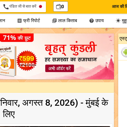
call
पंडित जी से बात करें
0
आज की त
लान
फ्री रिपोर्ट
लाल किताब
उपाय
मुहूर




एस्
(शनिवार, अगस्त 8, 2026) - मुंबई के
लिए