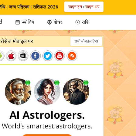
िथि
|
जन्म पत्रिका
|
राशिफल 2026
साइन इन
/
साइन अप
्त
ज्योतिष
गोचर
राशि



ट्रोसेज मोबाइल पर
सभी मोबाइल ऍप्स