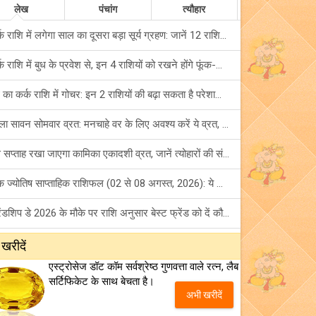
लेख
पंचांग
त्यौहार
कर्क राशि में लगेगा साल का दूसरा बड़ा सूर्य ग्रहण: जानें 12 राशियों पर शुभ-अशुभ प्रभाव!
कर्क राशि में बुध के प्रवेश से, इन 4 राशियों को रखने होंगे फूंक-फूंक कर कदम!
बुध का कर्क राशि में गोचर: इन 2 राशियों की बढ़ा सकता है परेशानियां, हो जाएं सावधान!
पहला सावन सोमवार व्रत: मनचाहे वर के लिए अवश्य करें ये व्रत, जानें नियम एवं पूजा विधि!
इस सप्ताह रखा जाएगा कामिका एकादशी व्रत, जानें त्योहारों की संपूर्ण लिस्ट!
अंक ज्योतिष साप्ताहिक राशिफल (02 से 08 अगस्त, 2026): ये सप्ताह क्यों है खास?
फ्रेंडशिप डे 2026 के मौके पर राशि अनुसार बेस्ट फ्रेंड को दें कौन सा गिफ्ट? जानें
मंगल का मिथुन राशि में गोचर: इन 4 राशियों के बनेंगे अचानक धन लाभ के योग!
 खरीदें
एस्ट्रोसेज डॉट कॉम सर्वश्रेष्ठ गुणवत्ता वाले रत्न, लैब
टैरो साप्ताहिक राशिफल (02 से 08 अगस्त, 2026): जानें 12 राशियों का विस्तृत भविष्यफल!
सर्टिफिकेट के साथ बेचता है।
अभी खरीदें
शनि साढ़े साती और ढैय्या से परेशान हैं? शनि कृपा के लिए अवश्य करें शनिवार व्रत!