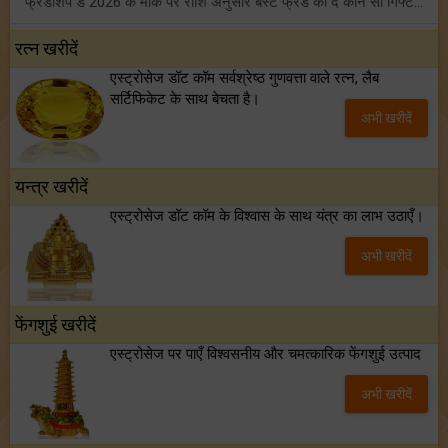
फ्रेंडशिप डे 2026 के मौके पर राशि अनुसार बेस्ट फ्रेंड को दें कौन सा गिफ्ट? जानें
मंगल का मिथुन राशि में गोचर: इन 4 राशियों के बनेंगे अचानक धन लाभ के योग!
रत्न खरीदें
एस्ट्रोसेज डॉट कॉम सर्वश्रेष्ठ गुणवत्ता वाले रत्न, लैब
टैरो साप्ताहिक राशिफल (02 से 08 अगस्त, 2026): जानें 12 राशियों का विस्तृत भविष्यफल!
सर्टिफिकेट के साथ बेचता है।
अभी खरीदें
शनि साढ़े साती और ढैय्या से परेशान हैं? शनि कृपा के लिए अवश्य करें शनिवार व्रत!
यन्त्र खरीदें
एस्ट्रोसेज डॉट कॉम के विश्वास के साथ यंत्र का लाभ उठाएँ।
अभी खरीदें
फेंगशुई खरीदें
एस्ट्रोसेज पर पाएँ विश्वसनीय और चमत्कारिक फेंगशुई उत्पाद
अभी खरीदें