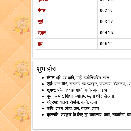
मंगल
002:19
सूर्य
003:17
शुक्र
004:15
बुध
005:12
शुभ होरा
मंगल:
भूमि एवं कृषि, भाई, इंजीनियरिंग, खेल
सूर्य:
राजनीति, सरकार का व्यवहार, सरकारी नौकरियां, 
शुक्र:
प्रेम, विवाह, गहने, मनोरंजन, नृत्य
बुध:
व्यापार, शिक्षा, ज्योतिष, पढ़ना और लिखना
चंद्रमा:
यात्रा, रोमांस, गहने, कला
शनि:
श्रम, लोहा, तेल, नौकर, त्याग
बृहस्पति:
सबकुछ के लिए शुभकामनाएं: काम, नौकरियां, व्