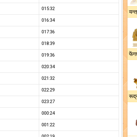
015:32
यन्त
016:34
017:36
018:39
फेंग
019:36
020:34
021:32
022:29
रूद्
023:27
000:24
001:22
002:19