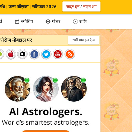
िथि
|
जन्म पत्रिका
|
राशिफल 2026
साइन इन
/
साइन अप
्त
ज्योतिष
गोचर
राशि



ट्रोसेज मोबाइल पर
सभी मोबाइल ऍप्स