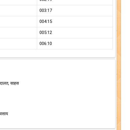
003:17
004:15
005:12
006:10
अदालत, साहस
यवसाय