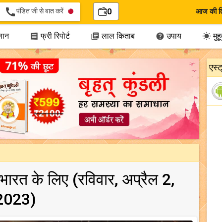
call
पंडित जी से बात करें
0
आज की त
लान
फ्री रिपोर्ट
लाल किताब
उपाय
मुहूर




एस्
, भारत के लिए (रविवार, अप्रैल 2,
2023)