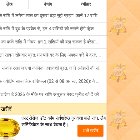
लेख
पंचांग
त्यौहार
कर्क राशि में लगेगा साल का दूसरा बड़ा सूर्य ग्रहण: जानें 12 राशियों पर शुभ-अशुभ प्रभाव!
कर्क राशि में बुध के प्रवेश से, इन 4 राशियों को रखने होंगे फूंक-फूंक कर कदम!
बुध का कर्क राशि में गोचर: इन 2 राशियों की बढ़ा सकता है परेशानियां, हो जाएं सावधान!
पहला सावन सोमवार व्रत: मनचाहे वर के लिए अवश्य करें ये व्रत, जानें नियम एवं पूजा विधि!
इस सप्ताह रखा जाएगा कामिका एकादशी व्रत, जानें त्योहारों की संपूर्ण लिस्ट!
अंक ज्योतिष साप्ताहिक राशिफल (02 से 08 अगस्त, 2026): ये सप्ताह क्यों है खास?
फ्रेंडशिप डे 2026 के मौके पर राशि अनुसार बेस्ट फ्रेंड को दें कौन सा गिफ्ट? जानें
मंगल का मिथुन राशि में गोचर: इन 4 राशियों के बनेंगे अचानक धन लाभ के योग!
 खरीदें
एस्ट्रोसेज डॉट कॉम सर्वश्रेष्ठ गुणवत्ता वाले रत्न, लैब
टैरो साप्ताहिक राशिफल (02 से 08 अगस्त, 2026): जानें 12 राशियों का विस्तृत भविष्यफल!
सर्टिफिकेट के साथ बेचता है।
अभी खरीदें
शनि साढ़े साती और ढैय्या से परेशान हैं? शनि कृपा के लिए अवश्य करें शनिवार व्रत!