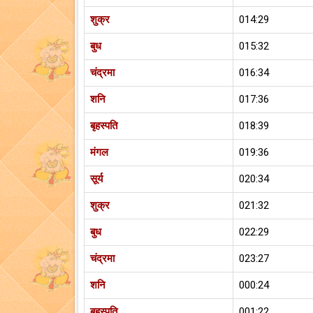
शुक्र
014:29
बुध
015:32
चंद्रमा
016:34
शनि
017:36
बृहस्पति
018:39
मंगल
019:36
सूर्य
020:34
शुक्र
021:32
बुध
022:29
चंद्रमा
023:27
शनि
000:24
बृहस्पति
001:22