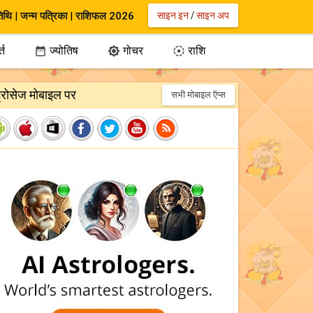
िथि
|
जन्म पत्रिका
|
राशिफल 2026
साइन इन
/
साइन अप
्त
ज्योतिष
गोचर
राशि



ट्रोसेज मोबाइल पर
सभी मोबाइल ऍप्स