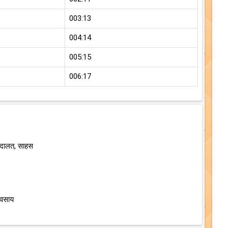
003:13
004:14
005:15
006:17
अदालत, साहस
यवसाय