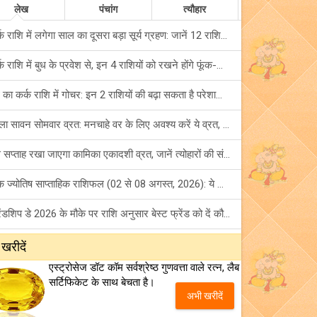
लेख
पंचांग
त्यौहार
कर्क राशि में लगेगा साल का दूसरा बड़ा सूर्य ग्रहण: जानें 12 राशियों पर शुभ-अशुभ प्रभाव!
कर्क राशि में बुध के प्रवेश से, इन 4 राशियों को रखने होंगे फूंक-फूंक कर कदम!
बुध का कर्क राशि में गोचर: इन 2 राशियों की बढ़ा सकता है परेशानियां, हो जाएं सावधान!
पहला सावन सोमवार व्रत: मनचाहे वर के लिए अवश्य करें ये व्रत, जानें नियम एवं पूजा विधि!
इस सप्ताह रखा जाएगा कामिका एकादशी व्रत, जानें त्योहारों की संपूर्ण लिस्ट!
अंक ज्योतिष साप्ताहिक राशिफल (02 से 08 अगस्त, 2026): ये सप्ताह क्यों है खास?
फ्रेंडशिप डे 2026 के मौके पर राशि अनुसार बेस्ट फ्रेंड को दें कौन सा गिफ्ट? जानें
मंगल का मिथुन राशि में गोचर: इन 4 राशियों के बनेंगे अचानक धन लाभ के योग!
 खरीदें
एस्ट्रोसेज डॉट कॉम सर्वश्रेष्ठ गुणवत्ता वाले रत्न, लैब
टैरो साप्ताहिक राशिफल (02 से 08 अगस्त, 2026): जानें 12 राशियों का विस्तृत भविष्यफल!
सर्टिफिकेट के साथ बेचता है।
अभी खरीदें
शनि साढ़े साती और ढैय्या से परेशान हैं? शनि कृपा के लिए अवश्य करें शनिवार व्रत!