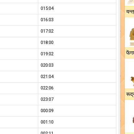
015:04
यन्त
016:03
017:02
018:00
फेंग
019:02
020:03
021:04
022:06
रूद्
023:07
000:09
001:10
002:11