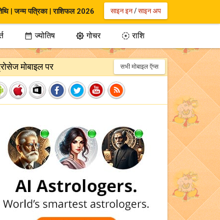
िथि
|
जन्म पत्रिका
|
राशिफल 2026
साइन इन
/
साइन अप
्त
ज्योतिष
गोचर
राशि



ट्रोसेज मोबाइल पर
सभी मोबाइल ऍप्स