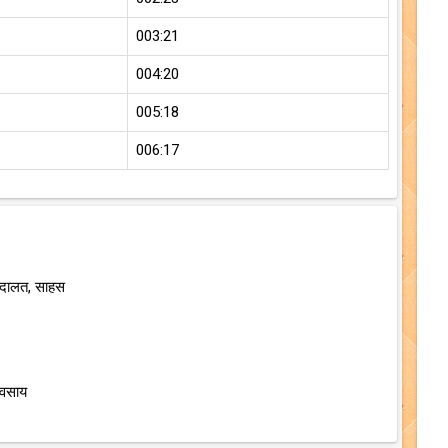
003:21
004:20
005:18
006:17
अदालत, साहस
यवसाय