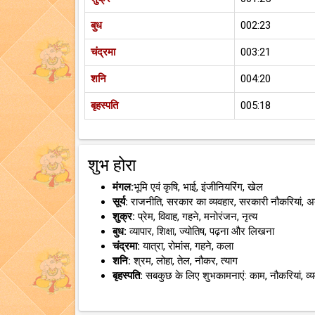
बुध
002:23
चंद्रमा
003:21
शनि
004:20
बृहस्पति
005:18
शुभ होरा
मंगल:
भूमि एवं कृषि, भाई, इंजीनियरिंग, खेल
सूर्य:
राजनीति, सरकार का व्यवहार, सरकारी नौकरियां, 
शुक्र:
प्रेम, विवाह, गहने, मनोरंजन, नृत्य
बुध:
व्यापार, शिक्षा, ज्योतिष, पढ़ना और लिखना
चंद्रमा:
यात्रा, रोमांस, गहने, कला
शनि:
श्रम, लोहा, तेल, नौकर, त्याग
बृहस्पति:
सबकुछ के लिए शुभकामनाएं: काम, नौकरियां, व्