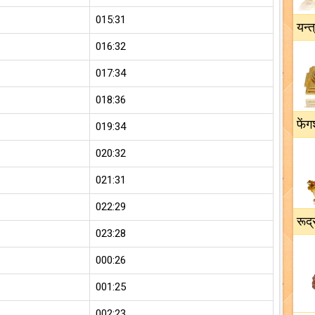
015:31
यन्त
016:32
017:34
018:36
फेंग
019:34
020:32
021:31
022:29
रूद्
023:28
000:26
001:25
002:23