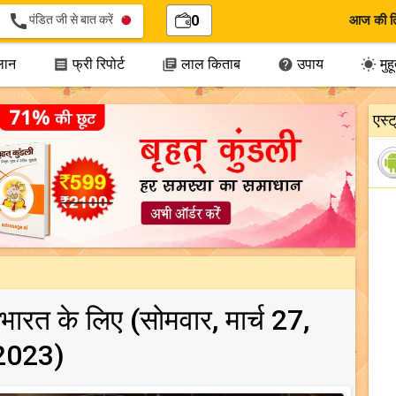
call
पंडित जी से बात करें
0
आज की त
लान
फ्री रिपोर्ट
लाल किताब
उपाय
मुहूर




एस्
, भारत के लिए (सोमवार, मार्च 27,
2023)