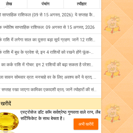
लेख
पंचांग
त्यौहार
टैरो साप्ताहिक राशिफल (09 से 15 अगस्त, 2026): ये सप्ताह कैसा रहेगा आपके लिए? जानें!
क ज्योतिष साप्ताहिक राशिफल: 09 अगस्त से 15 अगस्त, 2026
कर्क राशि में लगेगा साल का दूसरा बड़ा सूर्य ग्रहण: जानें 12 राशियों पर शुभ-अशुभ प्रभाव!
कर्क राशि में बुध के प्रवेश से, इन 4 राशियों को रखने होंगे फूंक-फूंक कर कदम!
बुध का कर्क राशि में गोचर: इन 2 राशियों की बढ़ा सकता है परेशानियां, हो जाएं सावधान!
पहला सावन सोमवार व्रत: मनचाहे वर के लिए अवश्य करें ये व्रत, जानें नियम एवं पूजा विधि!
इस सप्ताह रखा जाएगा कामिका एकादशी व्रत, जानें त्योहारों की संपूर्ण लिस्ट!
अंक ज्योतिष साप्ताहिक राशिफल (02 से 08 अगस्त, 2026): ये सप्ताह क्यों है खास?
 खरीदें
एस्ट्रोसेज डॉट कॉम सर्वश्रेष्ठ गुणवत्ता वाले रत्न, लैब
फ्रेंडशिप डे 2026 के मौके पर राशि अनुसार बेस्ट फ्रेंड को दें कौन सा गिफ्ट? जानें
सर्टिफिकेट के साथ बेचता है।
अभी खरीदें
मंगल का मिथुन राशि में गोचर: इन 4 राशियों के बनेंगे अचानक धन लाभ के योग!