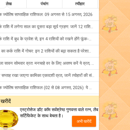
लेख
पंचांग
त्यौहार
क ज्योतिष साप्ताहिक राशिफल: 09 अगस्त से 15 अगस्त, 2026
कर्क राशि में लगेगा साल का दूसरा बड़ा सूर्य ग्रहण: जानें 12 राशियों पर शुभ-अशुभ प्रभाव!
कर्क राशि में बुध के प्रवेश से, इन 4 राशियों को रखने होंगे फूंक-फूंक कर कदम!
बुध का कर्क राशि में गोचर: इन 2 राशियों की बढ़ा सकता है परेशानियां, हो जाएं सावधान!
पहला सावन सोमवार व्रत: मनचाहे वर के लिए अवश्य करें ये व्रत, जानें नियम एवं पूजा विधि!
इस सप्ताह रखा जाएगा कामिका एकादशी व्रत, जानें त्योहारों की संपूर्ण लिस्ट!
अंक ज्योतिष साप्ताहिक राशिफल (02 से 08 अगस्त, 2026): ये सप्ताह क्यों है खास?
फ्रेंडशिप डे 2026 के मौके पर राशि अनुसार बेस्ट फ्रेंड को दें कौन सा गिफ्ट? जानें
 खरीदें
एस्ट्रोसेज डॉट कॉम सर्वश्रेष्ठ गुणवत्ता वाले रत्न, लैब
मंगल का मिथुन राशि में गोचर: इन 4 राशियों के बनेंगे अचानक धन लाभ के योग!
सर्टिफिकेट के साथ बेचता है।
अभी खरीदें
टैरो साप्ताहिक राशिफल (02 से 08 अगस्त, 2026): जानें 12 राशियों का विस्तृत भविष्यफल!