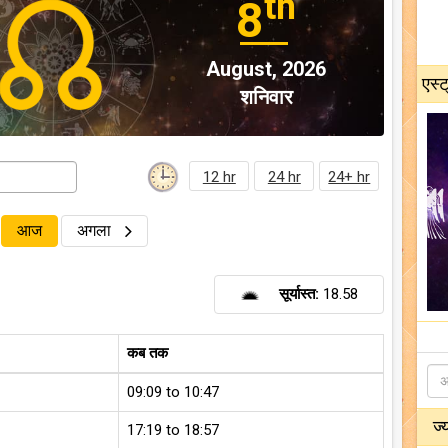
th
8
August, 2026
एस्ट
शनिवार
12 hr
24 hr
24+ hr
आज
अगला
सूर्यास्त:
18.58
कब तक
09:09 to 10:47
ज्
17:19 to 18:57