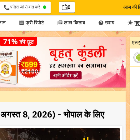
call
पंडित जी से बात करें
0
आज की त
लान
फ्री रिपोर्ट
लाल किताब
उपाय
मुहूर




एस्
 अगस्त 8, 2026) - भोपाल के लिए