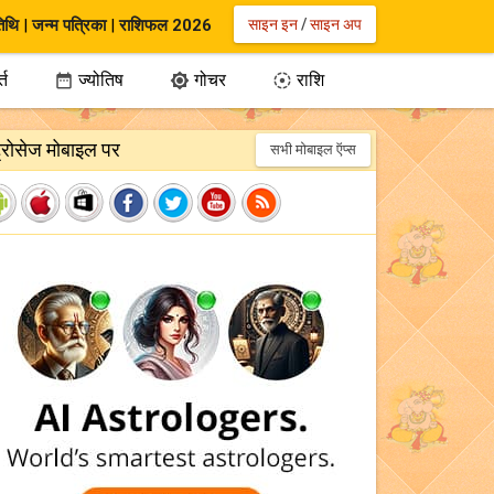
िथि
|
जन्म पत्रिका
|
राशिफल 2026
साइन इन
/
साइन अप
्त
ज्योतिष
गोचर
राशि



ट्रोसेज मोबाइल पर
सभी मोबाइल ऍप्स