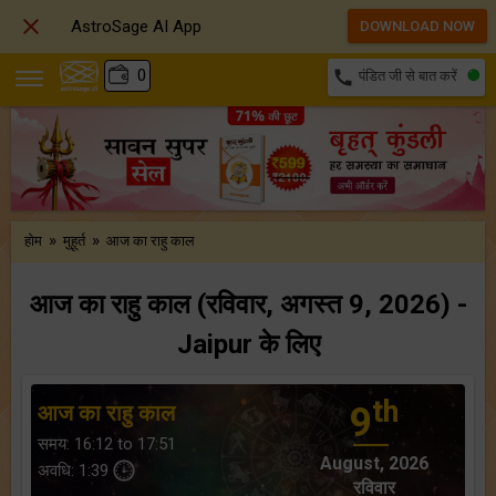

AstroSage AI App
DOWNLOAD NOW
₹
0
call
पंडित जी से बात करें
»
»
होम
मुहूर्त
आज का राहु काल
आज का राहु काल (रविवार, अगस्त 9, 2026) -
Jaipur के लिए
th
आज का राहु काल
9
समय: 16:12 to 17:51
August, 2026
अवधि: 1:39
रविवार