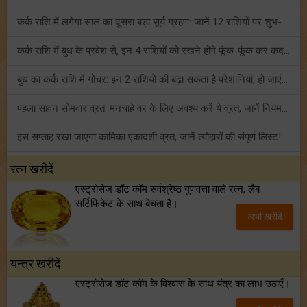
कर्क राशि में लगेगा साल का दूसरा बड़ा सूर्य ग्रहण: जानें 12 राशियों पर शुभ-अशुभ प्रभाव!
कर्क राशि में बुध के प्रवेश से, इन 4 राशियों को रखने होंगे फूंक-फूंक कर कदम!
बुध का कर्क राशि में गोचर: इन 2 राशियों की बढ़ा सकता है परेशानियां, हो जाएं सावधान!
पहला सावन सोमवार व्रत: मनचाहे वर के लिए अवश्य करें ये व्रत, जानें नियम एवं पूजा विधि!
इस सप्ताह रखा जाएगा कामिका एकादशी व्रत, जानें त्योहारों की संपूर्ण लिस्ट!
अंक ज्योतिष साप्ताहिक राशिफल (02 से 08 अगस्त, 2026): ये सप्ताह क्यों है खास?
रत्न खरीदें
एस्ट्रोसेज डॉट कॉम सर्वश्रेष्ठ गुणवत्ता वाले रत्न, लैब
फ्रेंडशिप डे 2026 के मौके पर राशि अनुसार बेस्ट फ्रेंड को दें कौन सा गिफ्ट? जानें
सर्टिफिकेट के साथ बेचता है।
अभी खरीदें
मंगल का मिथुन राशि में गोचर: इन 4 राशियों के बनेंगे अचानक धन लाभ के योग!
यन्त्र खरीदें
एस्ट्रोसेज डॉट कॉम के विश्वास के साथ यंत्र का लाभ उठाएँ।