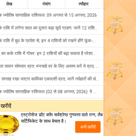
लेख
पंचांग
त्यौहार
क ज्योतिष साप्ताहिक राशिफल: 09 अगस्त से 15 अगस्त, 2026
कर्क राशि में लगेगा साल का दूसरा बड़ा सूर्य ग्रहण: जानें 12 राशियों पर शुभ-अशुभ प्रभाव!
कर्क राशि में बुध के प्रवेश से, इन 4 राशियों को रखने होंगे फूंक-फूंक कर कदम!
बुध का कर्क राशि में गोचर: इन 2 राशियों की बढ़ा सकता है परेशानियां, हो जाएं सावधान!
पहला सावन सोमवार व्रत: मनचाहे वर के लिए अवश्य करें ये व्रत, जानें नियम एवं पूजा विधि!
इस सप्ताह रखा जाएगा कामिका एकादशी व्रत, जानें त्योहारों की संपूर्ण लिस्ट!
अंक ज्योतिष साप्ताहिक राशिफल (02 से 08 अगस्त, 2026): ये सप्ताह क्यों है खास?
फ्रेंडशिप डे 2026 के मौके पर राशि अनुसार बेस्ट फ्रेंड को दें कौन सा गिफ्ट? जानें
 खरीदें
एस्ट्रोसेज डॉट कॉम सर्वश्रेष्ठ गुणवत्ता वाले रत्न, लैब
मंगल का मिथुन राशि में गोचर: इन 4 राशियों के बनेंगे अचानक धन लाभ के योग!
सर्टिफिकेट के साथ बेचता है।
अभी खरीदें
टैरो साप्ताहिक राशिफल (02 से 08 अगस्त, 2026): जानें 12 राशियों का विस्तृत भविष्यफल!