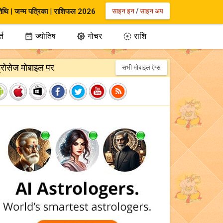
िथि
|
जन्म पत्रिका
|
राशिफल 2026
साइन इन
/
साइन अप
्त
ज्योतिष
गोचर
राशि



ट्रोसेज मोबाइल पर
सभी मोबाइल ऍप्स