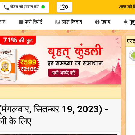
call
पंडित जी से बात करें
0
आज की त
लान
फ्री रिपोर्ट
लाल किताब
उपाय
मुहूर




एस्
य (मंगलवार, सितम्बर 19, 2023) -
्ली के लिए