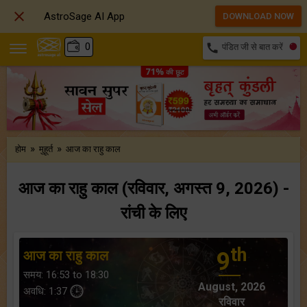

AstroSage AI App
DOWNLOAD NOW
₹
0
call
पंडित जी से बात करें
»
»
होम
मुहूर्त
आज का राहु काल
आज का राहु काल (रविवार, अगस्त 9, 2026) -
रांची के लिए
th
आज का राहु काल
9
समय: 16:53 to 18:30
August, 2026
अवधि: 1:37
रविवार