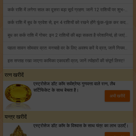
कर्क राशि में लगेगा साल का दूसरा बड़ा सूर्य ग्रहण: जानें 12 राशियों पर शुभ-अशुभ प्रभाव!
कर्क राशि में बुध के प्रवेश से, इन 4 राशियों को रखने होंगे फूंक-फूंक कर कदम!
बुध का कर्क राशि में गोचर: इन 2 राशियों की बढ़ा सकता है परेशानियां, हो जाएं सावधान!
पहला सावन सोमवार व्रत: मनचाहे वर के लिए अवश्य करें ये व्रत, जानें नियम एवं पूजा विधि!
इस सप्ताह रखा जाएगा कामिका एकादशी व्रत, जानें त्योहारों की संपूर्ण लिस्ट!
अंक ज्योतिष साप्ताहिक राशिफल (02 से 08 अगस्त, 2026): ये सप्ताह क्यों है खास?
रत्न खरीदें
एस्ट्रोसेज डॉट कॉम सर्वश्रेष्ठ गुणवत्ता वाले रत्न, लैब
फ्रेंडशिप डे 2026 के मौके पर राशि अनुसार बेस्ट फ्रेंड को दें कौन सा गिफ्ट? जानें
सर्टिफिकेट के साथ बेचता है।
अभी खरीदें
मंगल का मिथुन राशि में गोचर: इन 4 राशियों के बनेंगे अचानक धन लाभ के योग!
यन्त्र खरीदें
एस्ट्रोसेज डॉट कॉम के विश्वास के साथ यंत्र का लाभ उठाएँ।