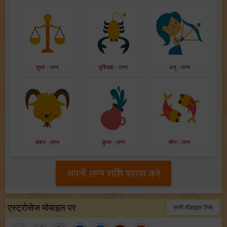
तुला - लग्न
वृश्चिक - लग्न
धनु - लग्न
मकर - लग्न
कुम्भ - लग्न
मीन - लग्न
अपनी लग्न राशि प्राप्त करे
एस्ट्रोसेज मोबाइल पर
सभी मोबाइल ऍप्स