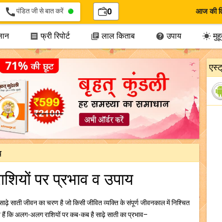
call
पंडित जी से बात करें
0
आज की त
लान
फ्री रिपोर्ट
लाल किताब
उपाय
मुहूर




एस्
य
ाशियों पर प्रभाव व उपाय
 साढ़े साती जीवन का चरण है जो किसी जीवित व्यक्ति के संपूर्ण जीवनकाल में निश्चित
हैं कि अलग-अलग राशियों पर कब-कब है साढ़े साती का प्रभाव–