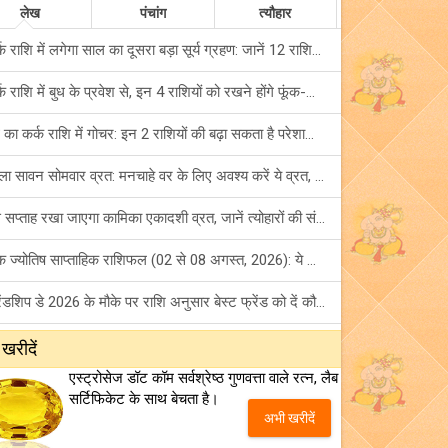
लेख
पंचांग
त्यौहार
कर्क राशि में लगेगा साल का दूसरा बड़ा सूर्य ग्रहण: जानें 12 राशियों पर शुभ-अशुभ प्रभाव!
कर्क राशि में बुध के प्रवेश से, इन 4 राशियों को रखने होंगे फूंक-फूंक कर कदम!
बुध का कर्क राशि में गोचर: इन 2 राशियों की बढ़ा सकता है परेशानियां, हो जाएं सावधान!
पहला सावन सोमवार व्रत: मनचाहे वर के लिए अवश्य करें ये व्रत, जानें नियम एवं पूजा विधि!
इस सप्ताह रखा जाएगा कामिका एकादशी व्रत, जानें त्योहारों की संपूर्ण लिस्ट!
अंक ज्योतिष साप्ताहिक राशिफल (02 से 08 अगस्त, 2026): ये सप्ताह क्यों है खास?
फ्रेंडशिप डे 2026 के मौके पर राशि अनुसार बेस्ट फ्रेंड को दें कौन सा गिफ्ट? जानें
मंगल का मिथुन राशि में गोचर: इन 4 राशियों के बनेंगे अचानक धन लाभ के योग!
 खरीदें
एस्ट्रोसेज डॉट कॉम सर्वश्रेष्ठ गुणवत्ता वाले रत्न, लैब
टैरो साप्ताहिक राशिफल (02 से 08 अगस्त, 2026): जानें 12 राशियों का विस्तृत भविष्यफल!
सर्टिफिकेट के साथ बेचता है।
अभी खरीदें
शनि साढ़े साती और ढैय्या से परेशान हैं? शनि कृपा के लिए अवश्य करें शनिवार व्रत!