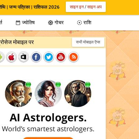
िथि
|
जन्म पत्रिका
|
राशिफल 2026
साइन इन
/
साइन अप
्त
ज्योतिष
गोचर
राशि



ट्रोसेज मोबाइल पर
सभी मोबाइल ऍप्स