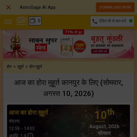

AstroSage AI App
DOWNLOAD NOW
₹
0
call
पंडित जी से बात करें
»
»
होम
मुहूर्त
होरा मुहूर्त
आज का होरा मुहूर्त कानपुर के लिए (सोमवार,
अगस्त 10, 2026)
th
आज का होरा मुहूर्त
10
चंद्रमा
August, 2026
12:59 - 14:03
सोमवार
अवधि: 1:4