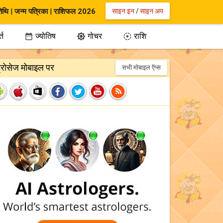
िथि
|
जन्म पत्रिका
|
राशिफल 2026
साइन इन
/
साइन अप
्त
ज्योतिष
गोचर
राशि



ट्रोसेज मोबाइल पर
सभी मोबाइल ऍप्स