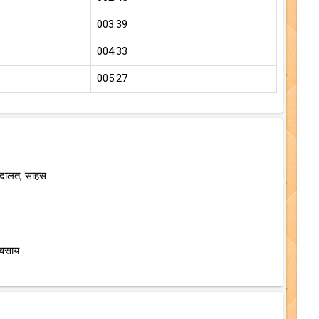
003:39
004:33
005:27
अदालत, साहस
यवसाय