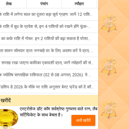
लेख
पंचांग
त्यौहार
कर्क राशि में लगेगा साल का दूसरा बड़ा सूर्य ग्रहण: जानें 12 राशियों पर शुभ-अशुभ प्रभाव!
कर्क राशि में बुध के प्रवेश से, इन 4 राशियों को रखने होंगे फूंक-फूंक कर कदम!
बुध का कर्क राशि में गोचर: इन 2 राशियों की बढ़ा सकता है परेशानियां, हो जाएं सावधान!
पहला सावन सोमवार व्रत: मनचाहे वर के लिए अवश्य करें ये व्रत, जानें नियम एवं पूजा विधि!
इस सप्ताह रखा जाएगा कामिका एकादशी व्रत, जानें त्योहारों की संपूर्ण लिस्ट!
अंक ज्योतिष साप्ताहिक राशिफल (02 से 08 अगस्त, 2026): ये सप्ताह क्यों है खास?
फ्रेंडशिप डे 2026 के मौके पर राशि अनुसार बेस्ट फ्रेंड को दें कौन सा गिफ्ट? जानें
मंगल का मिथुन राशि में गोचर: इन 4 राशियों के बनेंगे अचानक धन लाभ के योग!
 खरीदें
एस्ट्रोसेज डॉट कॉम सर्वश्रेष्ठ गुणवत्ता वाले रत्न, लैब
टैरो साप्ताहिक राशिफल (02 से 08 अगस्त, 2026): जानें 12 राशियों का विस्तृत भविष्यफल!
सर्टिफिकेट के साथ बेचता है।
अभी खरीदें
शनि साढ़े साती और ढैय्या से परेशान हैं? शनि कृपा के लिए अवश्य करें शनिवार व्रत!