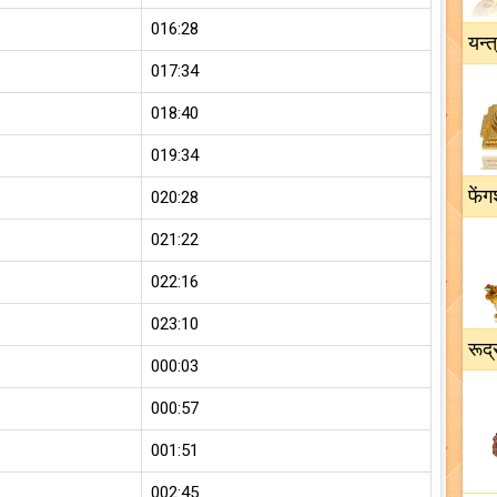
016:28
यन्त
017:34
018:40
019:34
फेंग
020:28
021:22
022:16
023:10
रूद्
000:03
000:57
001:51
002:45