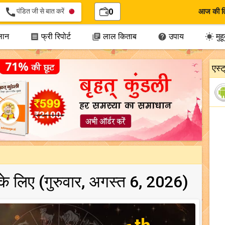
call
पंडित जी से बात करें
0
आज की त
लान
फ्री रिपोर्ट
लाल किताब
उपाय
मुहूर




एस्
 के लिए (गुरुवार, अगस्त 6, 2026)