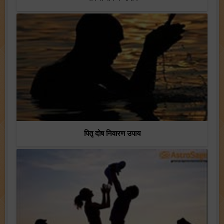
पितृ दोष निवारण उपाय