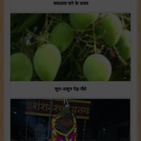
सफलता पाने के उपाय
शुभ-अशुभ पेड़-पौधे