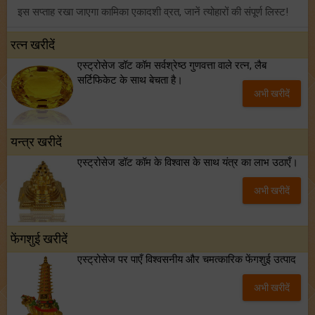
इस सप्ताह रखा जाएगा कामिका एकादशी व्रत, जानें त्योहारों की संपूर्ण लिस्ट!
अंक ज्योतिष साप्ताहिक राशिफल (02 से 08 अगस्त, 2026): ये सप्ताह क्यों है खास?
रत्न खरीदें
एस्ट्रोसेज डॉट कॉम सर्वश्रेष्ठ गुणवत्ता वाले रत्न, लैब
फ्रेंडशिप डे 2026 के मौके पर राशि अनुसार बेस्ट फ्रेंड को दें कौन सा गिफ्ट? जानें
सर्टिफिकेट के साथ बेचता है।
अभी खरीदें
मंगल का मिथुन राशि में गोचर: इन 4 राशियों के बनेंगे अचानक धन लाभ के योग!
यन्त्र खरीदें
एस्ट्रोसेज डॉट कॉम के विश्वास के साथ यंत्र का लाभ उठाएँ।
अभी खरीदें
फेंगशुई खरीदें
एस्ट्रोसेज पर पाएँ विश्वसनीय और चमत्कारिक फेंगशुई उत्पाद
अभी खरीदें