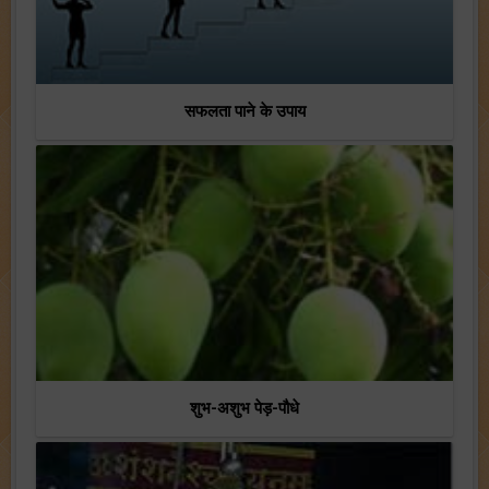
सफलता पाने के उपाय
शुभ-अशुभ पेड़-पौधे