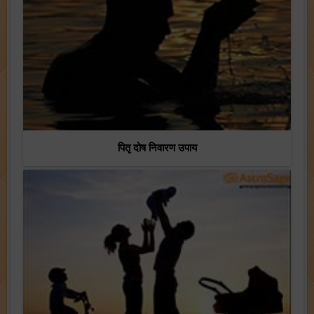
पितृ दोष निवारण उपाय