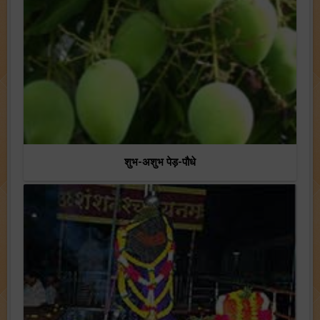
शुभ-अशुभ पेड़-पौधे