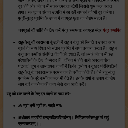
अभिषेक कर सकते हैं। ऐसा करने से सभी ग्रहों के नकारात्मक प्रभाव
दूर होंगे और जीवन में सकारात्मकता बढ़ेगी जिससे शुभ फल प्राप्त
होगा। यह पूजन संतान उत्पत्ति में आ रही बाधाओं को भी दूर करेगा।
पुत्री-पुत्र प्राप्ति के उपाय में नवग्रह पूजा का विशेष महत्व है।
नवग्रहों की शांति के लिए करें यंत्र स्थापना: नवग्रह यंत्र
यंत्र स्थापित
राहु/केतु की आराधना
कुंडली में राहु व केतु की स्थिति व उनका अन्य
ग्रहों के साथ रिश्ता भी संतान प्राप्ति में बाधा उत्पन्न करता है। राहु व
केतु उन कर्मों से संबंधित चीज़ों को दर्शाते हैं, जो हमारे जीवन में कई
परेशानियों के लिए जिम्मेदार हैं। जीवन में होने वाली अप्रत्याशित
घटनाएं, शुभ व लाभदायक कार्यों में विलंब, दुर्भाग्य व दुखद परिस्थितियां
राहु-केतु के नकारात्मक प्रभाव का ही नतीजा होती हैं। वैसे राहु-केतु
पुनर्जन्म के बुरे कर्मों का फल भी देते हैं। इनके दोषों के उपाय के लिए
जाप करें व परोपकारी कार्य जैसे दान आदि करें।
राहु को शांत करने के लिए इन मंत्रों का जाप करें-
ॐ भ्रां भ्रीं भ्रौं सः राहवे नमः
अर्धकायं महावीर्यं चन्द्रादित्यविमर्दनम्। सिंहिकागर्भसम्भूतं तं राहुं
प्रणमाम्यहम्।।