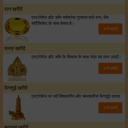
फ्रेंडशिप डे 2026 के मौके पर राशि अनुसार बेस्ट फ्रेंड को दें कौन सा गिफ्ट? जानें
रत्न खरीदें
एस्ट्रोसेज डॉट कॉम सर्वश्रेष्ठ गुणवत्ता वाले रत्न, लैब
मंगल का मिथुन राशि में गोचर: इन 4 राशियों के बनेंगे अचानक धन लाभ के योग!
सर्टिफिकेट के साथ बेचता है।
अभी खरीदें
टैरो साप्ताहिक राशिफल (02 से 08 अगस्त, 2026): जानें 12 राशियों का विस्तृत भविष्यफल!
यन्त्र खरीदें
एस्ट्रोसेज डॉट कॉम के विश्वास के साथ यंत्र का लाभ उठाएँ।
अभी खरीदें
फेंगशुई खरीदें
एस्ट्रोसेज पर पाएँ विश्वसनीय और चमत्कारिक फेंगशुई उत्पाद
अभी खरीदें
रूद्राक्ष खरीदें