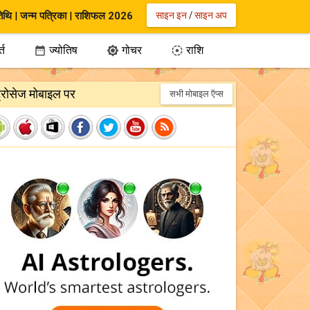
िथि
|
जन्म पत्रिका
|
राशिफल 2026
साइन इन
/
साइन अप
्त
ज्योतिष
गोचर
राशि



ट्रोसेज मोबाइल पर
सभी मोबाइल ऍप्स