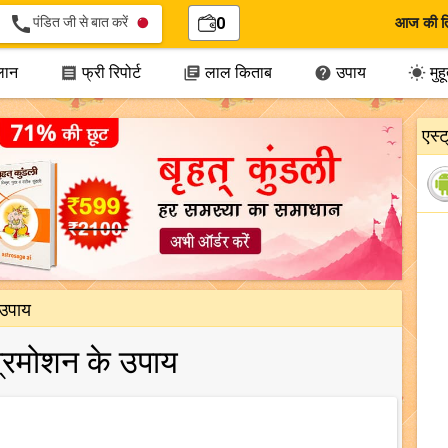
call
पंडित जी से बात करें
0
आज की त
लान
फ्री रिपोर्ट
लाल किताब
उपाय
मुहूर




एस्
 उपाय
 प्रमोशन के उपाय